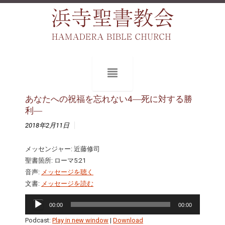
あなたへの祝福を忘れない4―死に対する勝
利―
2018年2月11日
メッセンジャー: 近藤修司
聖書箇所: ローマ5:21
音声:
メッセージを聴く
文書:
メッセージを読む
音
00:00
00:00
声
プ
Podcast:
Play in new window
|
Download