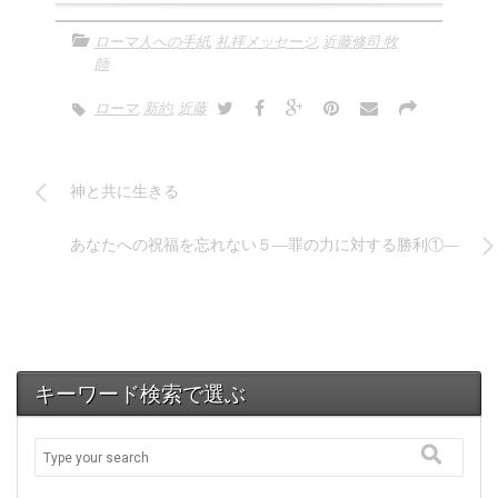
レ
ー
ローマ人への手紙
,
礼拝メッセージ
,
近藤修司 牧
ヤ
師
ー
ローマ
,
新約
,
近藤
神と共に生きる
あなたへの祝福を忘れない５―罪の力に対する勝利①―
キーワード検索で選ぶ