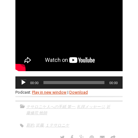
音
00:00
00:00
声
プ
Podcast:
Play in new window
|
Download
レ
ー
テサロニケ人への手紙 第一
,
礼拝メッセージ
,
近
ヤ
藤修司 牧師
ー
新約
,
近藤
,
１テサロニケ