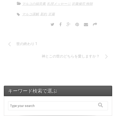
ー
マルコの福音書
,
礼拝メッセージ
,
近藤修司 牧師
ヤ
ー
マルコ講解
,
新約
,
近藤
世の終わり 1
神とこの世のどちらを愛しますか？
キーワード検索で選ぶ