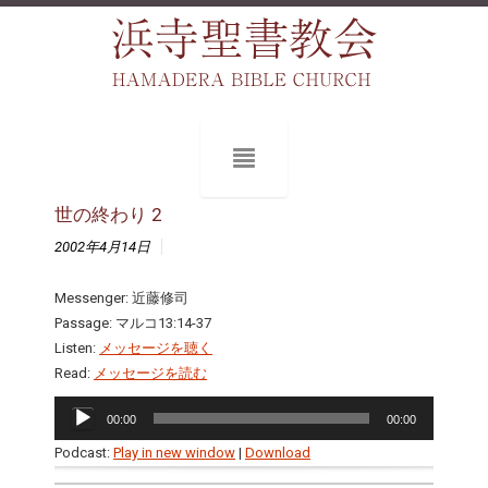
世の終わり 2
2002年4月14日
Messenger: 近藤修司
Passage: マルコ13:14-37
Listen:
メッセージを聴く
Read:
メッセージを読む
音
00:00
00:00
声
プ
Podcast:
Play in new window
|
Download
レ