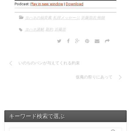
プ
Podcast:
Play in new window
|
Download
レ
ー
ヨハネの福音書
,
礼拝メッセージ
,
近藤崇志 牧師
ヤ
ー
ヨハネ講解
,
新約
,
近藤崇
いのちのパンが与えてくれる約束
仮庵の祭りにあって
キーワード検索で選ぶ